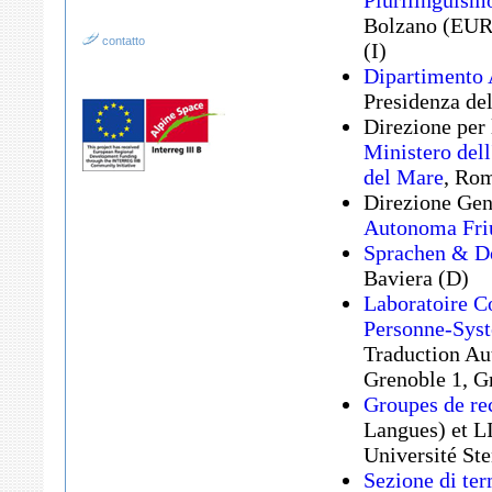
Plurilinguism
Bolzano (EURA
contatto
(I)
Dipartimento 
Presidenza del
Direzione per 
Ministero dell
del Mare
, Rom
Direzione Gene
Autonoma Friu
Sprachen & Do
Baviera (D)
Laboratoire C
Personne-Sys
Traduction Au
Grenoble 1, G
Groupes de 
Langues) et L
Université Ste
Sezione di te