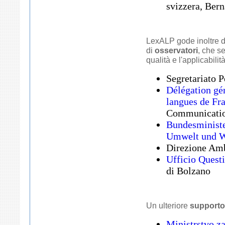
svizzera, Ber
LexALP gode inoltre del
di
osservatori
, che s
qualità e l'applicabilità
Segretariato 
Délégation gén
langues de Fr
Communicati
Bundesministe
Umwelt und W
Direzione Am
Ufficio Questi
di Bolzano
Un ulteriore
supporto
Ministrstvo za