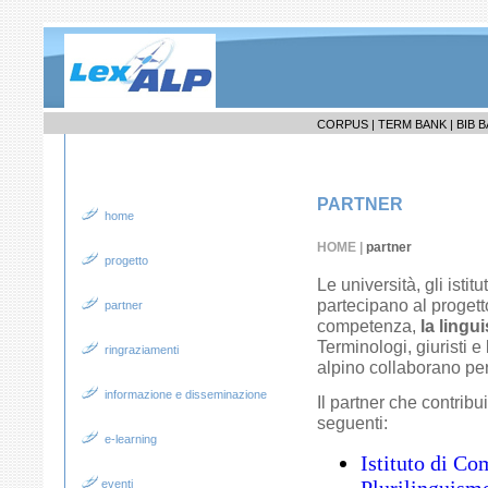
CORPUS |
TERM BANK |
BIB B
PARTNER
home
HOME
|
partner
progetto
Le università, gli istit
partecipano al proget
partner
competenza,
la lingui
Terminologi, giuristi e 
ringraziamenti
alpino collaborano per
informazione e disseminazione
Il partner che contribu
seguenti:
e-learning
Istituto di Co
eventi