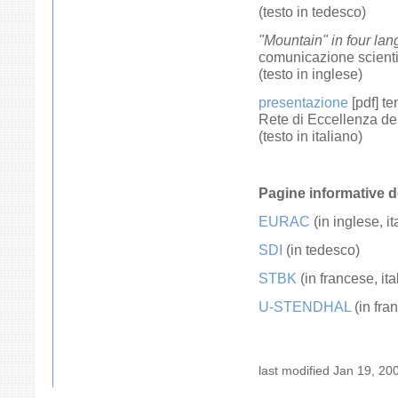
(testo in tedesco)
"Mountain" in four la
comunicazione scient
(testo in inglese)
presentazione
[pdf] t
Rete di Eccellenza del
(testo in italiano)
Pagine informative d
EURAC
(in inglese, i
SDI
(in tedesco)
STBK
(in francese, it
U-STENDHAL
(in fra
last modified
Jan 19, 20