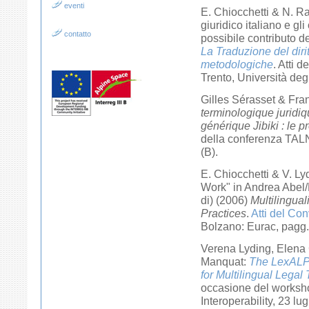
eventi
E. Chiocchetti & N. Rall
giuridico italiano e g
contatto
possibile contributo dei
La Traduzione del diri
metodologiche
. Atti 
Trento, Università deg
Gilles Sérasset & Fra
terminologique juridiq
générique Jibiki : le 
della conferenza TAL
(B).
E. Chiocchetti & V. Ly
Work" in Andrea Abel/
di) (2006)
Multilingua
Practices
.
Atti del Co
Bolzano: Eurac, pagg.
Verena Lyding, Elena 
Manquat:
The LexALP 
for Multilingual Lega
occasione del worksh
Interoperability, 23 l