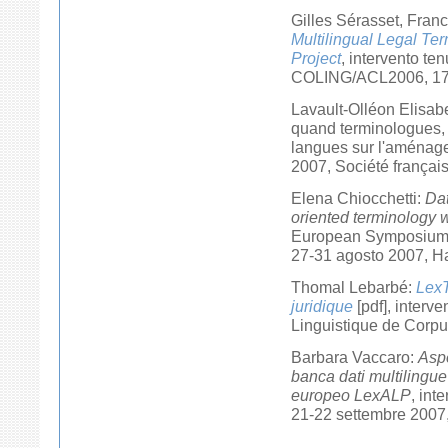
Gilles Sérasset, Fran
Multilingual Legal Te
Project
, intervento te
COLING/ACL2006, 17-
Lavault-Olléon Elisabe
quand terminologues, ju
langues sur l'aménagem
2007, Société français
Elena Chiocchetti:
Dat
oriented terminology 
European Symposium 
27-31 agosto 2007, H
Thomal Lebarbé:
LexT
juridique
[pdf], interv
Linguistique de Corpu
Barbara Vaccaro:
Aspe
banca dati multilingue 
europeo LexALP
, int
21-22 settembre 2007,