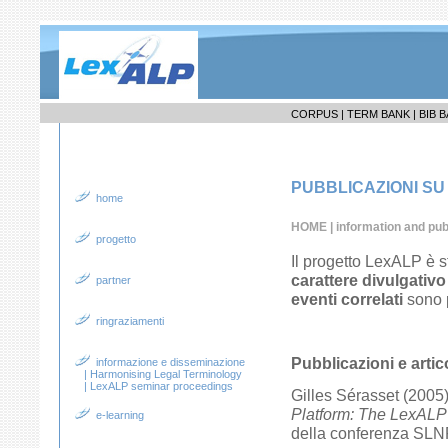
CORPUS |
TERM BANK |
BIB B
PUBBLICAZIONI SU
home
HOME
|
information and publ
progetto
Il progetto LexALP è s
carattere divulgativo
partner
eventi correlati
sono p
ringraziamenti
Pubblicazioni e articol
informazione e disseminazione
|
Harmonising Legal Terminology
|
LexALP seminar proceedings
Gilles Sérasset (2005
Platform: The LexALP 
e-learning
della conferenza SLN