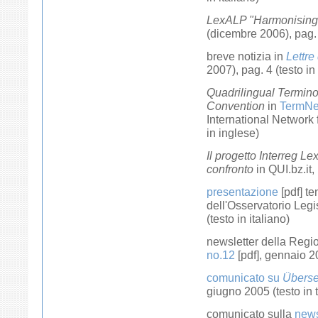
LexALP "Harmonising
(dicembre 2006), pag. 
breve notizia in
Lettre
2007), pag. 4 (testo in
Quadrilingual Termino
Convention
in
TermNe
International Network 
in inglese)
Il progetto Interreg Le
confronto
in QUI.bz.it,
presentazione
[pdf] t
dell'Osservatorio Legi
(testo in italiano)
newsletter della Regi
no.12
[pdf], gennaio 20
comunicato su
Überse
giugno 2005 (testo in 
comunicato sulla
news