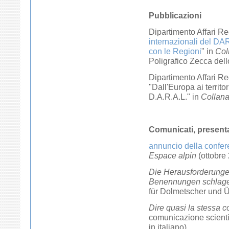
Pubblicazioni
Dipartimento Affari Reg
internazionali del DAR
con le Regioni
" in
Col
Poligrafico Zecca dell
Dipartimento Affari Re
"Dall'Europa ai territor
D.A.R.A.L." in
Collana
Comunicati, presentazi
annuncio della confe
Espace alpin
(ottobre 
Die Herausforderunge
Benennungen schlage
für Dolmetscher und Üb
Dire quasi la stessa 
comunicazione scienti
in italiano)