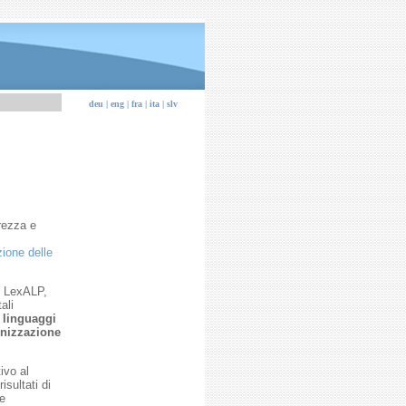
deu |
eng |
fra |
ita |
slv
rezza e
ione delle
to LexALP,
ali
i linguaggi
nizzazione
ivo al
risultati di
te