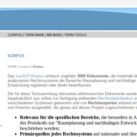
CORPUS |
TERM BANK |
BIB BASE |
TERM TOOLS
KORPUS
HOME
|
project
|
Korpus
Das
LexALP-Korpus
umfasst ungefähr
3000 Dokumente,
die innerhalb d
analysierten Rechtssysteme die Bereiche Raumplanung und nachhaltige
Entwicklung regulieren oder direkt beeinflussen.
Die für diese Textsammlung relevanten elektronischen Dokumente wurde
hauptsächlich aus online zur Verfügung stehenden
Rechtsdatenbanken
z
verschiedenen Systemen gewonnen und von
Rechtsexperten
anhand ein
von Kriterien ausgewählt, die genau auf dieses Projekt zugeschnittenen s
Relevanz für die spezifischen Bereiche,
die besonders in A
des Protokolls zur "Raumplanung und nachhaltigen Entwick
en
beschrieben werden;
Primärquellen jedes Rechtssystems
auf nationaler und über