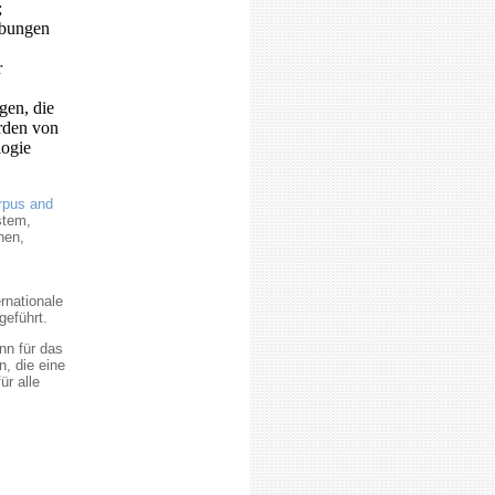
;
ebungen
r
gen, die
rden von
logie
orpus and
stem,
hen,
rnationale
geführt.
nn für das
, die eine
r alle