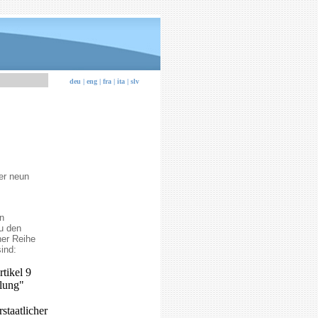
deu |
eng |
fra |
ita |
slv
er neun
n
u den
er Reihe
ind:
rtikel 9
lung"
staatlicher