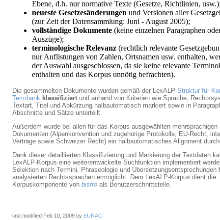
Ebene, d.h. nur normative Texte (Gesetze, Richtlinien, usw.)
neueste Gesetzesänderungen
und Versionen aller Gesetzg
(zur Zeit der Datensammlung: Juni - August 2005);
vollständige Dokumente
(keine einzelnen Paragraphen ode
Auszüge);
terminologische Relevanz
(rechtlich relevante Gesetzgebun
nur Auflistungen von Zahlen, Ortsnamen usw. enthalten, we
der Auswahl ausgeschlossen, da sie keine relevante Termino
enthalten und das Korpus unnötig befrachten).
Die gesammelten Dokumente wurden gemäß der LexALP-
Struktur für K
Termbank
klassifiziert
und anhand von Kriterien wie Sprache, Rechtssy
Textart, Titel und Abkürzung halbautomatisch markiert sowie in Paragrap
Abschnitte und Sätze unterteilt.
Außerdem wurde bei allen für das Korpus ausgewählten mehrsprachigen
Dokumenten (Alpenkonvention und zugehörige Protokolle, EU-Recht, inte
Verträge sowie Schweizer Recht) ein halbautomatisches Alignment durch
Dank dieser detaillierten Klassifizierung und Markierung der Textdaten ka
LexALP-Korpus eine weiterentwickelte Suchfunktion implementiert werden
Selektion nach Termini, Phraseologie und Übersetzungsentsprechungen fü
analysierten Rechtssprachen ermöglicht. Dem LexALP-Korpus dient die
Korpuskomponente von
bistro
als Benutzerschnittstelle.
last modified
Feb 10, 2009
by
EURAC